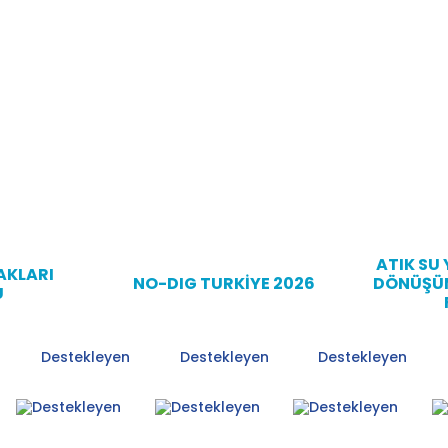
Gün
Saat
Dakika
Saniye
ATIK SU
AKLARI
NO-DIG TURKİYE 2026
DÖNÜŞÜM
U
Destekleyen
Destekleyen
Destekleyen